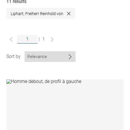
collections
11 results
Liphart, Freiherr Reinhold von
Close
|
1
Sort by