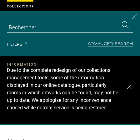
Cookies management panel
CL
Search
the
EN
S
collecti
Z
Se
ADVANCED SEARCH
FILTERS
INFORMATION
Due to the complete redesign of our collections
management tools, some of the information
displayed in our online catalogue, particularly
rooms in which artworks can be found, may not be
up to date. We apologise for any inconvenience
caused while normal service is being restored.
Recherche
dans
les