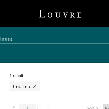
1 result
Hals, Frans
Close
|
1
Sort by