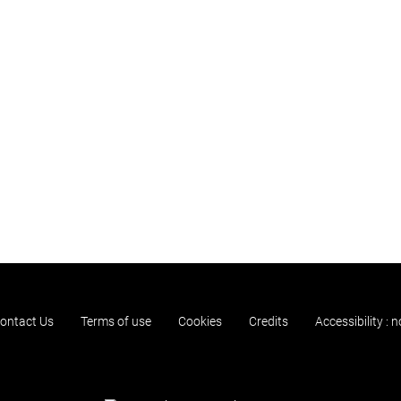
ontact Us
Terms of use
Cookies
Credits
Accessibility : 