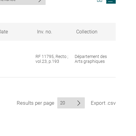
search
search
results
results
in
as
grid
list
format
Date
Inv. no.
Collection
RF 11795, Recto ;
Département des
vol.23, p.193
Arts graphiques
Results per page
Export .csv