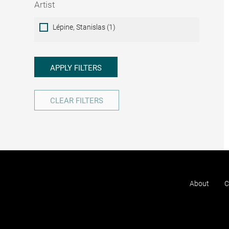
Artist
Artist
Lépine, Stanislas (1)
APPLY FILTERS
CLEAR FILTERS
About
C