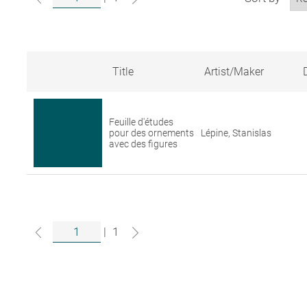
Title
Artist/Maker
Search
results
for
Feuille d'études
artworks
pour des ornements
Lépine, Stanislas
in
avec des figures
the
Louvre
collections
|
1