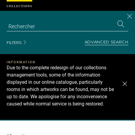
Cookies management panel
CL
Search
the
EN
S
collecti
Z
Se
ADVANCED SEARCH
FILTERS
INFORMATION
Due to the complete redesign of our collections
management tools, some of the information
displayed in our online catalogue, particularly
rooms in which artworks can be found, may not be
up to date. We apologise for any inconvenience
caused while normal service is being restored.
Recherche
dans
les