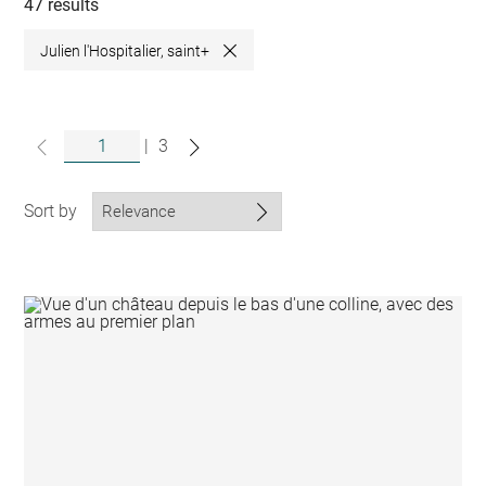
collections
47 results
Julien l'Hospitalier, saint+
Close
|
3
Sort by