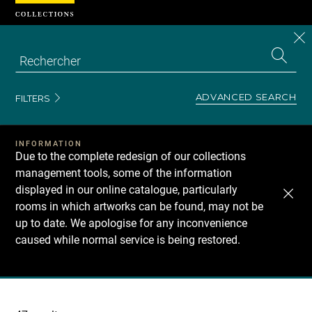
Cookies management panel
CL
Search
the
EN
S
collecti
Z
Se
ADVANCED SEARCH
FILTERS
INFORMATION
Due to the complete redesign of our collections
management tools, some of the information
displayed in our online catalogue, particularly
rooms in which artworks can be found, may not be
up to date. We apologise for any inconvenience
caused while normal service is being restored.
Recherche
dans
les