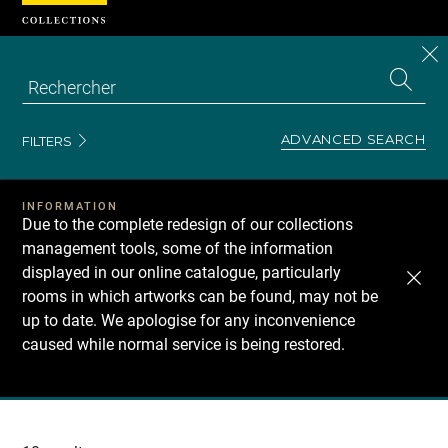
Cookies management panel
CL
Search
the
EN
S
collecti
Z
Se
ADVANCED SEARCH
FILTERS
INFORMATION
Due to the complete redesign of our collections
management tools, some of the information
displayed in our online catalogue, particularly
rooms in which artworks can be found, may not be
up to date. We apologise for any inconvenience
caused while normal service is being restored.
Recherche
dans
les