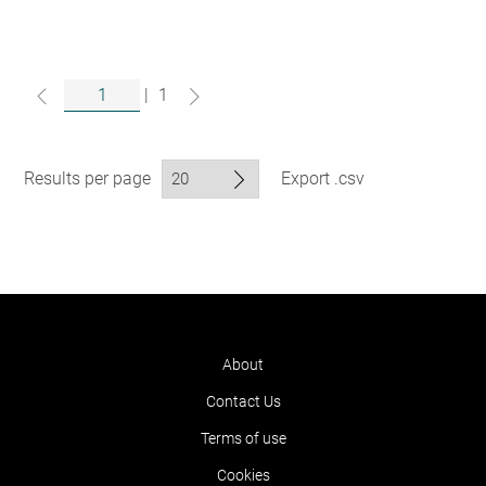
|
1
Results per page
Export .csv
About
Contact Us
Terms of use
Cookies