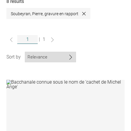
collections
8 results
Soubeyran, Pierre, gravure en rapport
Close
|
1
Sort by