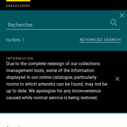
Cookies management panel
CL
Search
the
EN
S
collecti
Z
Se
ADVANCED SEARCH
FILTERS
INFORMATION
Due to the complete redesign of our collections
management tools, some of the information
displayed in our online catalogue, particularly
rooms in which artworks can be found, may not be
up to date. We apologise for any inconvenience
caused while normal service is being restored.
Recherche
dans
les