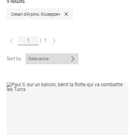
collections
9 results
Cesari d'Arpino, Giuseppe+
Close
|
1
Sort by