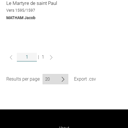
Le Martyre de saint Paul
Vers 1595/1597
MATHAM Jacob
|
1
Results per page
Export .csv