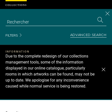
Cookies management panel
CL
Search
the
EN
S
collecti
Z
Se
ADVANCED SEARCH
FILTERS
INFORMATION
Due to the complete redesign of our collections
management tools, some of the information
displayed in our online catalogue, particularly
rooms in which artworks can be found, may not be
up to date. We apologise for any inconvenience
caused while normal service is being restored.
Recherche
dans
les