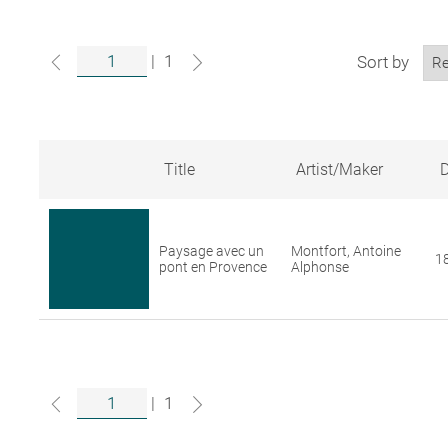
|
1
Sort by
Title
Artist/Maker
D
Search
results
for
Paysage avec un
Montfort, Antoine
artworks
1
pont en Provence
Alphonse
in
the
Louvre
collections
|
1