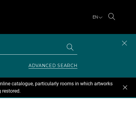
EN
Search
Search
CLOS
the
collections
SEAR
ZONE
ADVANCED SEARCH
nline catalogue, particularly rooms in which artworks
 restored.