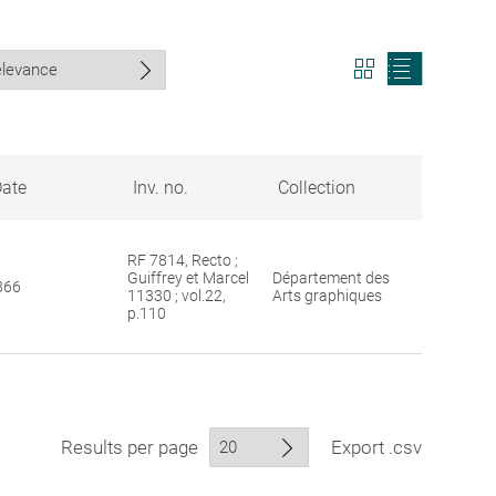
View
View
search
search
results
results
in
as
grid
list
format
ate
Inv. no.
Collection
RF 7814, Recto ;
Guiffrey et Marcel
Département des
866
11330 ; vol.22,
Arts graphiques
p.110
Results per page
Export .csv