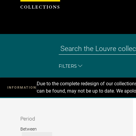
Cookies management panel
FILTERS
Due to the complete redesign of our collectio
INFORMATION
can be found, may not be up to date. We apolo
Recherche
dans
les
collections
Period
Period
Between