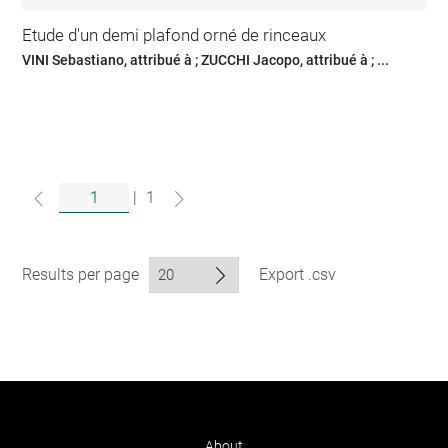
Etude d'un demi plafond orné de rinceaux
VINI Sebastiano, attribué à ; ZUCCHI Jacopo, attribué à ; ...
|
1
Results per page
Export .csv
About