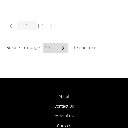
|
1
Results per page
Export .csv
About
Contact Us
Terms of use
Cookies