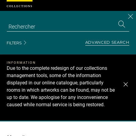
Cookies management panel
CL
Search
the
EN
S
collecti
Z
Se
ADVANCED SEARCH
FILTERS
INFORMATION
Due to the complete redesign of our collections
management tools, some of the information
displayed in our online catalogue, particularly
rooms in which artworks can be found, may not be
up to date. We apologise for any inconvenience
caused while normal service is being restored.
Recherche
dans
les