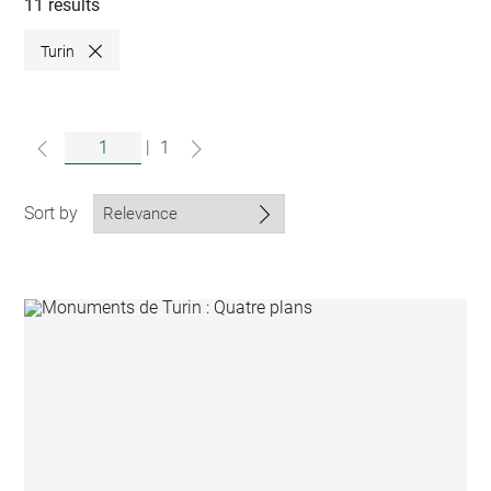
collections
11 results
Turin
Close
|
1
Sort by