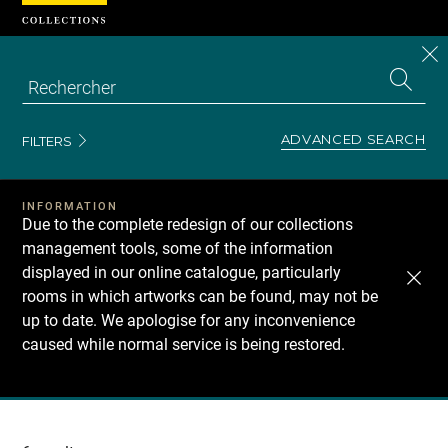
Cookies management panel
CL
Search
the
EN
S
collecti
Z
Se
ADVANCED SEARCH
FILTERS
INFORMATION
Due to the complete redesign of our collections
management tools, some of the information
displayed in our online catalogue, particularly
rooms in which artworks can be found, may not be
up to date. We apologise for any inconvenience
caused while normal service is being restored.
Recherche
dans
les