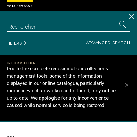
Cookies management panel
CL
Search
the
EN
S
collecti
Z
Se
ADVANCED SEARCH
FILTERS
INFORMATION
Due to the complete redesign of our collections
management tools, some of the information
displayed in our online catalogue, particularly
rooms in which artworks can be found, may not be
up to date. We apologise for any inconvenience
caused while normal service is being restored.
Recherche
dans
les