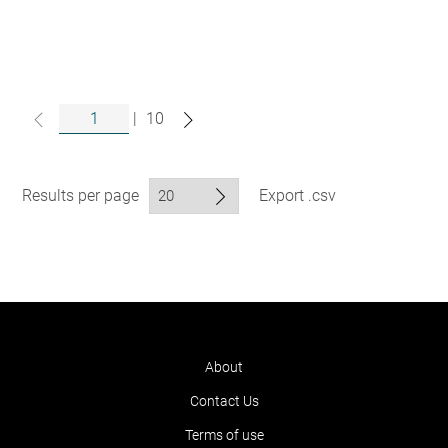
|
10
Results per page
Export .csv
About
Contact Us
Terms of use