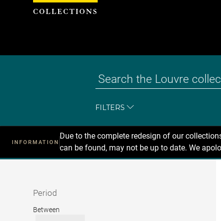
Cookies management panel
FILTERS
Due to the complete redesign of our collectio
INFORMATION
can be found, may not be up to date. We apolo
Recherche
dans
les
collections
Period
Period
Between