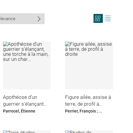
View
View
search
search
results
results
in
as
grid
list
format
Apothéose d'un
Figure ailée, assise à
guerrier s'élançant...
terre, de profil à...
Parrocel, Étienne
Perrier, François ; ...