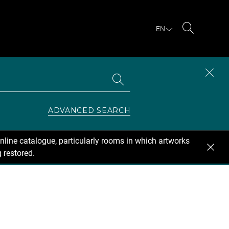
EN
Search
Search
CLOS
the
collections
SEAR
ZONE
ADVANCED SEARCH
nline catalogue, particularly rooms in which artworks
 restored.