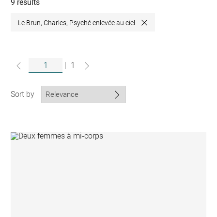
collections
9 results
Le Brun, Charles, Psyché enlevée au ciel
Close
|
1
Sort by