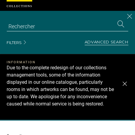
Cookies management panel
CL
Search
the
EN
S
collecti
Z
Se
ADVANCED SEARCH
FILTERS
INFORMATION
Due to the complete redesign of our collections
management tools, some of the information
displayed in our online catalogue, particularly
rooms in which artworks can be found, may not be
up to date. We apologise for any inconvenience
caused while normal service is being restored.
Recherche
dans
les