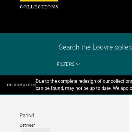
Cookies management panel
FILTERS
Due to the complete redesign of our collectio
INFORMATION
can be found, may not be up to date. We apolo
Recherche
dans
les
collections
Period
Period
Between