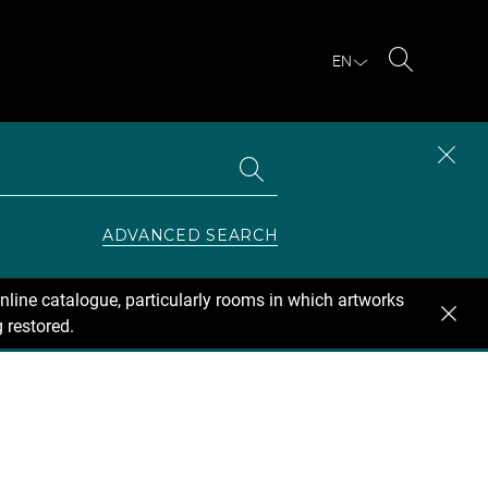
EN
Search
Search
CLOS
the
collections
SEAR
ZONE
ADVANCED SEARCH
nline catalogue, particularly rooms in which artworks
 restored.