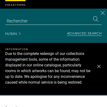
Cookies management panel
CL
Search
the
EN
S
collecti
Z
Se
ADVANCED SEARCH
FILTERS
INFORMATION
Due to the complete redesign of our collections
management tools, some of the information
displayed in our online catalogue, particularly
rooms in which artworks can be found, may not be
up to date. We apologise for any inconvenience
caused while normal service is being restored.
Recherche
dans
les