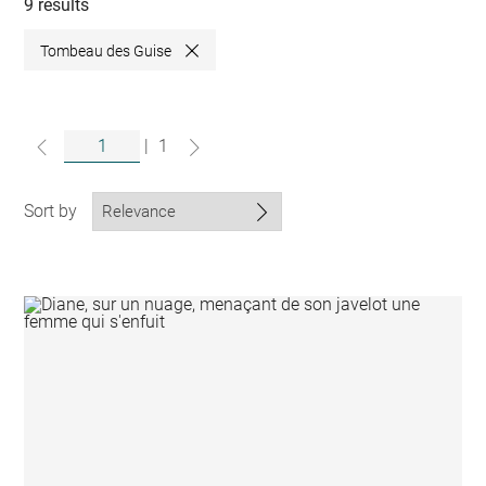
collections
9 results
Tombeau des Guise
Close
|
1
Sort by