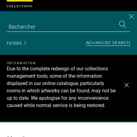
Cookies management panel
CL
Search
the
EN
S
collecti
Z
Se
ADVANCED SEARCH
FILTERS
INFORMATION
Due to the complete redesign of our collections
management tools, some of the information
displayed in our online catalogue, particularly
rooms in which artworks can be found, may not be
up to date. We apologise for any inconvenience
caused while normal service is being restored.
Recherche
dans
les