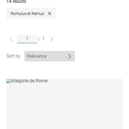
collections
14 results
Romulus et Remus
Close
|
1
Sort by