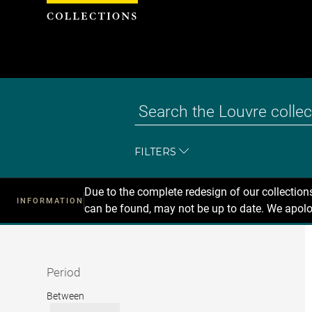
Cookies management panel
FILTERS
Due to the complete redesign of our collectio
INFORMATION
can be found, may not be up to date. We apolo
Recherche
dans
les
collections
Period
Period
Between