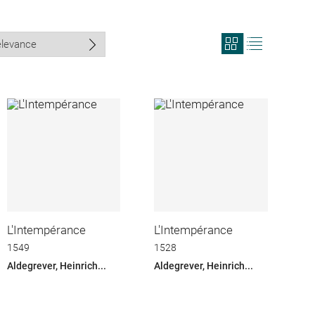
View
View
search
search
results
results
in
as
grid
list
format
L'Intempérance
L'Intempérance
1549
1528
Aldegrever, Heinrich...
Aldegrever, Heinrich...