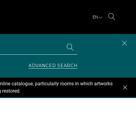
EN
Search
Search
CLOS
the
collections
SEAR
ZONE
ADVANCED SEARCH
nline catalogue, particularly rooms in which artworks
 restored.