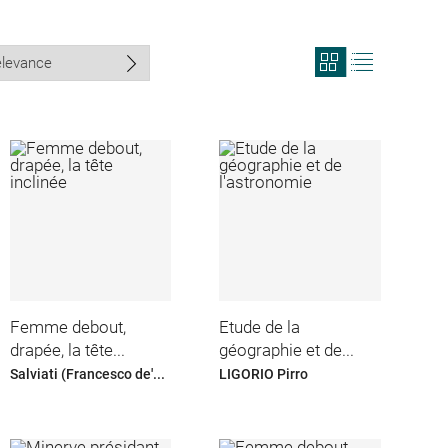
View
View
search
search
results
results
in
as
grid
list
format
Femme debout,
Etude de la
drapée, la tête...
géographie et de...
Salviati (Francesco de'...
LIGORIO Pirro