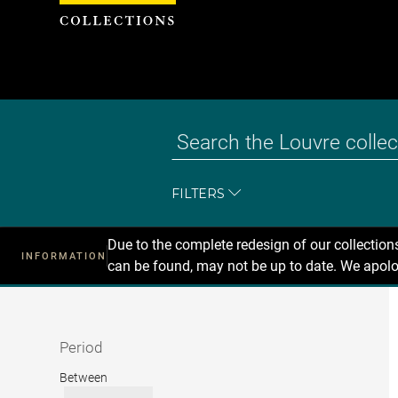
Cookies management panel
FILTERS
Due to the complete redesign of our collectio
INFORMATION
can be found, may not be up to date. We apolo
Recherche
dans
les
collections
Period
Period
Between