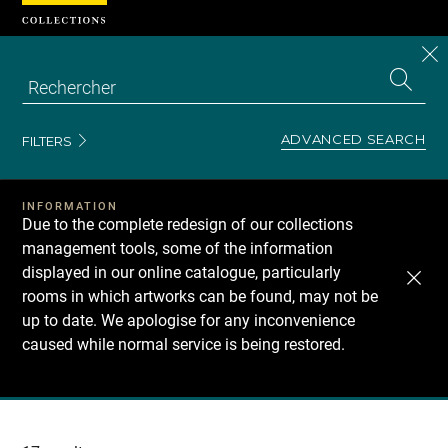
Cookies management panel
CL
Search
the
EN
S
collecti
Z
Se
ADVANCED SEARCH
FILTERS
INFORMATION
Due to the complete redesign of our collections
management tools, some of the information
displayed in our online catalogue, particularly
rooms in which artworks can be found, may not be
up to date. We apologise for any inconvenience
caused while normal service is being restored.
Recherche
dans
les