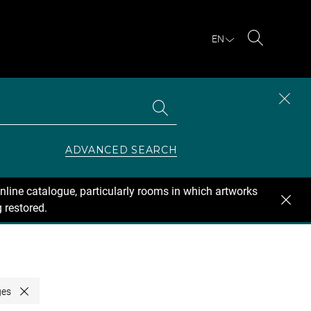
EN
Search
Search
CLOS
the
collections
SEAR
ZONE
ADVANCED SEARCH
nline catalogue, particularly rooms in which artworks
 restored.
ges
Close