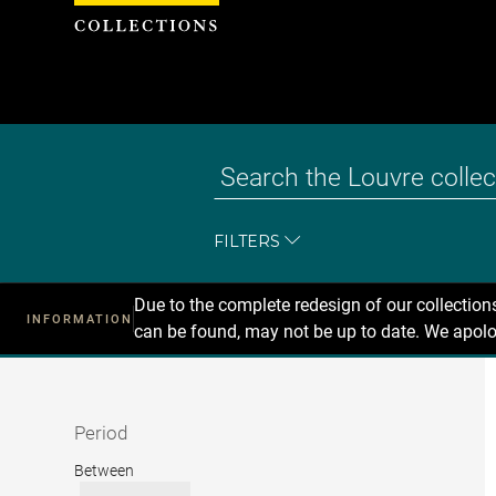
Cookies management panel
FILTERS
Due to the complete redesign of our collectio
INFORMATION
can be found, may not be up to date. We apolo
Recherche
dans
les
collections
Period
Period
Between