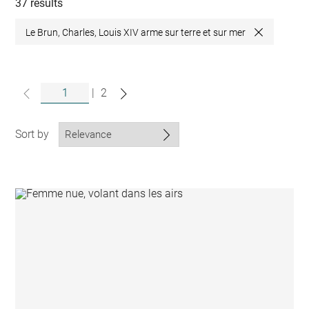
collections
37 results
Le Brun, Charles, Louis XIV arme sur terre et sur mer
Close
|
2
Sort by