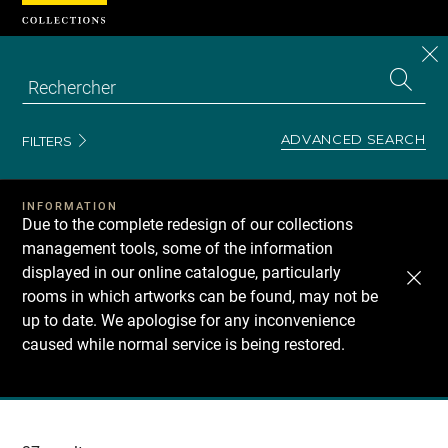
Cookies management panel
CL
Search
the
EN
S
collecti
Z
Se
ADVANCED SEARCH
FILTERS
INFORMATION
Due to the complete redesign of our collections
management tools, some of the information
displayed in our online catalogue, particularly
rooms in which artworks can be found, may not be
up to date. We apologise for any inconvenience
caused while normal service is being restored.
Recherche
dans
les