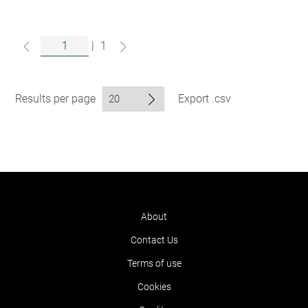
|
1
Results per page
Export .csv
About
Contact Us
Terms of use
Cookies