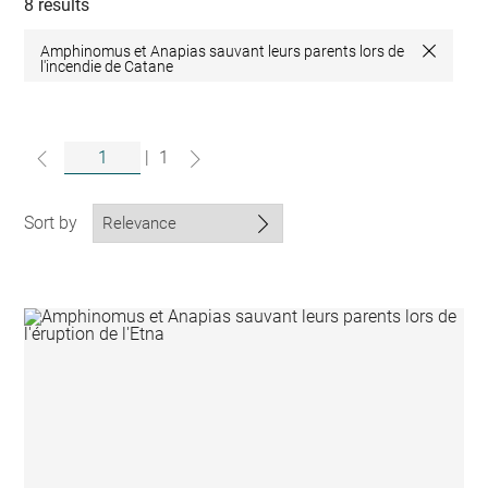
collections
8 results
Amphinomus et Anapias sauvant leurs parents lors de
Close
l'incendie de Catane
|
1
Sort by