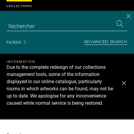
Cookies management panel
CL
Search
the
EN
S
collecti
Z
Se
ADVANCED SEARCH
FILTERS
INFORMATION
Due to the complete redesign of our collections
management tools, some of the information
displayed in our online catalogue, particularly
rooms in which artworks can be found, may not be
up to date. We apologise for any inconvenience
caused while normal service is being restored.
Recherche
dans
les