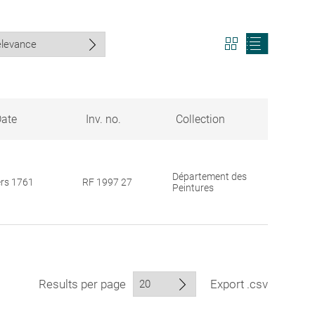
View
View
search
search
results
results
in
as
grid
list
format
ate
Inv. no.
Collection
Département des
ers 1761
RF 1997 27
Peintures
Results per page
Export .csv