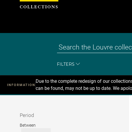
Cookies management panel
FILTERS
Due to the complete redesign of our collectio
INFORMATION
can be found, may not be up to date. We apolo
Recherche
dans
les
collections
Period
Period
Between