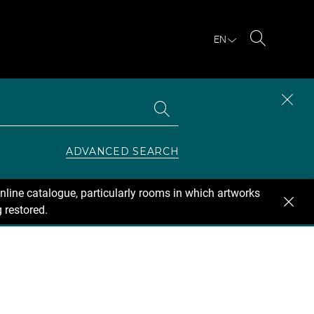
EN
Search
Search
CLOS
the
collections
SEAR
ZONE
ADVANCED SEARCH
nline catalogue, particularly rooms in which artworks
 restored.