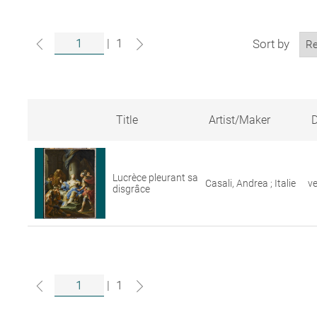
|
1
Sort by
Title
Artist/Maker
D
Search
results
for
Lucrèce pleurant sa
artworks
Casali, Andrea ; Italie
v
disgrâce
in
the
Louvre
collections
|
1