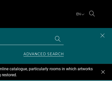
EN
Search
Search
CLOS
the
collections
SEAR
ZONE
ADVANCED SEARCH
nline catalogue, particularly rooms in which artworks
 restored.