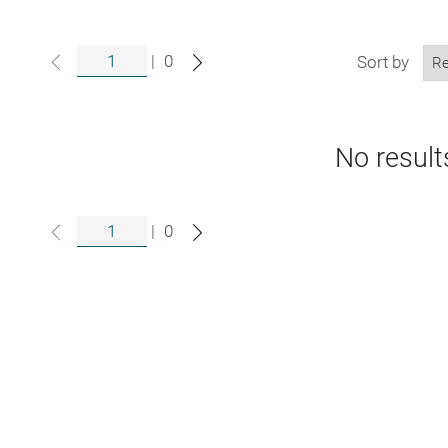
|
0
Sort by
No result
|
0