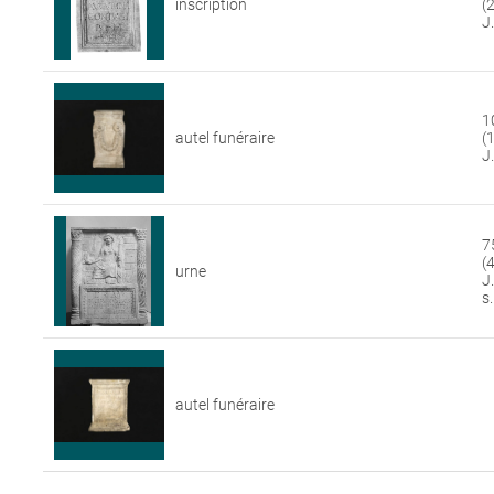
inscription
(2
J.
1
autel funéraire
(1
J.
7
(4
urne
J.
s.
autel funéraire