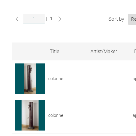
|
1
Sort by
Title
Artist/Maker
Search
results
for
artworks
colonne
a
in
the
Louvre
collections
colonne
a