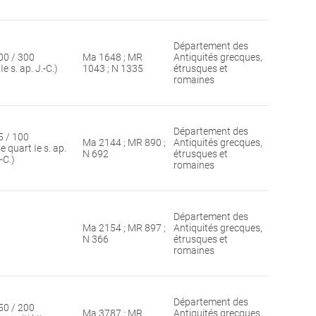
Département des
00 / 300
Ma 1648 ; MR
Antiquités grecques,
IIe s. ap. J.-C.)
1043 ; N 1335
étrusques et
romaines
Département des
5 / 100
Ma 2144 ; MR 890 ;
Antiquités grecques,
e quart Ie s. ap.
N 692
étrusques et
-C.)
romaines
Département des
Ma 2154 ; MR 897 ;
Antiquités grecques,
N 366
étrusques et
romaines
Département des
50 / 200
Ma 3787 ; MR
Antiquités grecques,