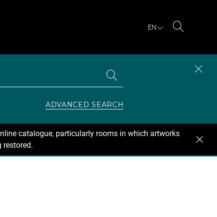
EN
Search
Search
CLOS
the
collections
SEAR
ZONE
ADVANCED SEARCH
nline catalogue, particularly rooms in which artworks
 restored.