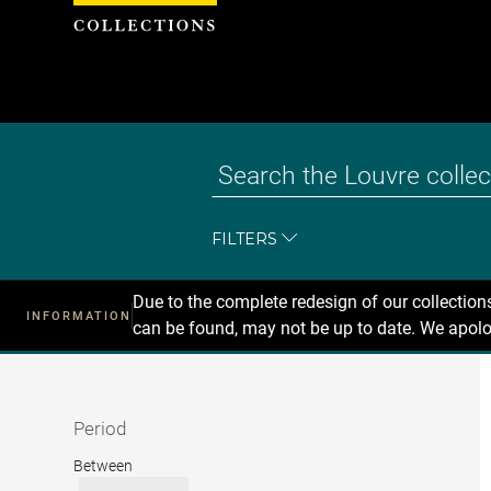
Cookies management panel
FILTERS
Due to the complete redesign of our collectio
INFORMATION
can be found, may not be up to date. We apolo
Recherche
dans
les
collections
Period
Period
Between