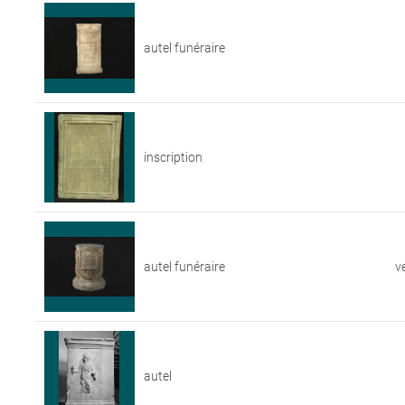
autel funéraire
inscription
autel funéraire
v
autel