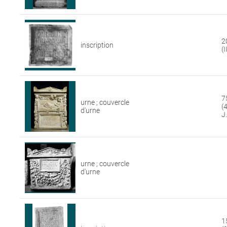
2
inscription
(I
7
urne ; couvercle
(4
d'urne
J.
urne ; couvercle
d'urne
1