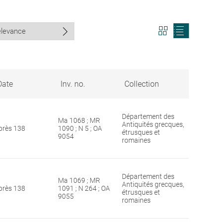
View
View
search
search
results
results
in
as
grid
list
format
Date
Inv. no.
Collection
Département des
Ma 1068 ; MR
Antiquités grecques,
près 138
1090 ; N 5 ; OA
étrusques et
9054
romaines
Département des
Ma 1069 ; MR
Antiquités grecques,
près 138
1091 ; N 264 ; OA
étrusques et
9055
romaines