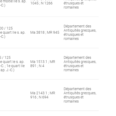
e moitié IIe s. ap.
1045 ; N 1266
étrusques et
-C.)
romaines
Département des
00 / 125
Antiquités grecques,
e quart IIe s. ap.
Ma 3818 ; MR 945
étrusques et
-C.)
romaines
5 / 125
Département des
e quart Ie s. ap.
Ma 1513.1 ; MR
Antiquités grecques,
-C. ; 1e quart IIe
891 ; N 4
étrusques et
 ap. J.-C.)
romaines
Département des
Ma 2143.1 ; MR
Antiquités grecques,
916 ; N 694
étrusques et
romaines