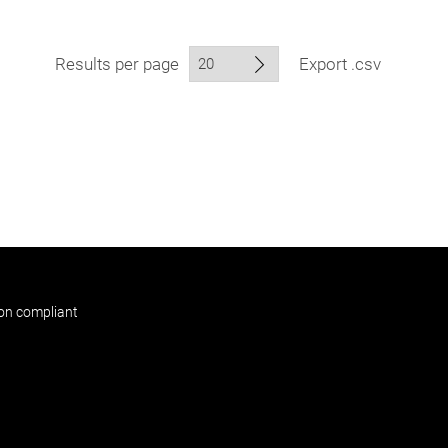
Results per page
Export .csv
non compliant