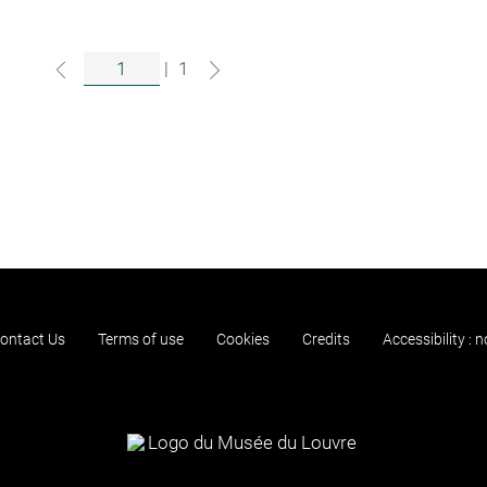
|
1
ontact Us
Terms of use
Cookies
Credits
Accessibility : 