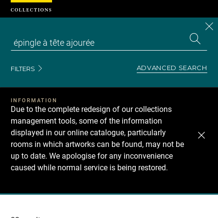
Cookies management panel
CL
Search
the
EN
S
collecti
Z
Se
ADVANCED SEARCH
FILTERS
INFORMATION
Due to the complete redesign of our collections
management tools, some of the information
displayed in our online catalogue, particularly
rooms in which artworks can be found, may not be
up to date. We apologise for any inconvenience
caused while normal service is being restored.
Recherche
dans
les