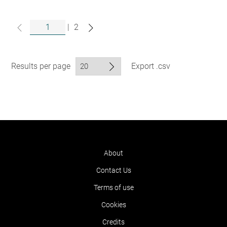
|
2
Results per page
Export .csv
About
Contact Us
Terms of use
Cookies
Credits