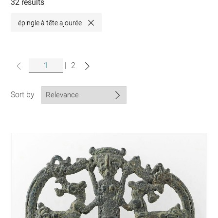
collections
32 results
épingle à tête ajourée
Close
|
2
Sort by