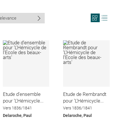
View
View
search
search
results
results
in
as
grid
list
format
Etude d'ensemble
Etude de Rembrandt
pour 'L'Hémicycle...
pour 'L'Hémicycle...
Vers 1836/1841
Vers 1836/1841
Delaroche, Paul
Delaroche, Paul