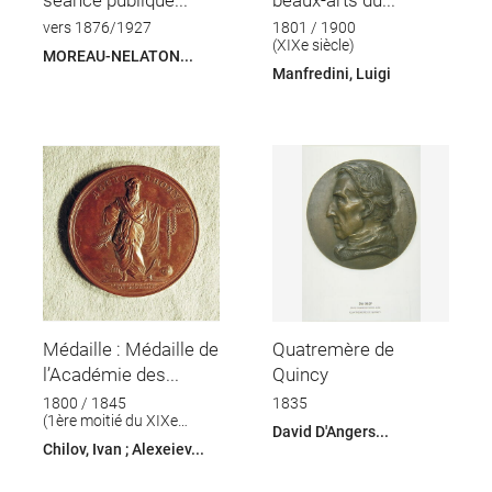
vers 1876/1927
1801 / 1900
(XIXe siècle)
MOREAU-NELATON...
Manfredini, Luigi
Médaille : Médaille de
Quatremère de
l’Académie des...
Quincy
1800 / 1845
1835
(1ère moitié du XIXe
David D'Angers...
siècle)
Chilov, Ivan ; Alexeiev...