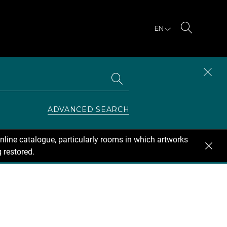
EN
Search
Search
CLOS
the
collections
SEAR
ZONE
ADVANCED SEARCH
nline catalogue, particularly rooms in which artworks
 restored.