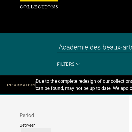
Cookies management panel
FILTERS
Due to the complete redesign of our collectio
INFORMATION
can be found, may not be up to date. We apolo
Recherche
dans
les
collections
Period
Period
Between