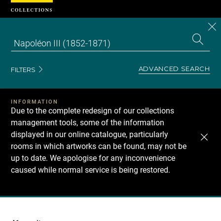
Cookies management panel
CL
Search
the
EN
S
collecti
Z
Se
ADVANCED SEARCH
FILTERS
INFORMATION
Due to the complete redesign of our collections
management tools, some of the information
displayed in our online catalogue, particularly
rooms in which artworks can be found, may not be
up to date. We apologise for any inconvenience
caused while normal service is being restored.
Recherche
dans
les