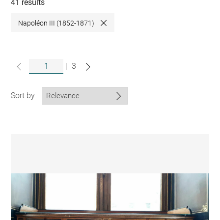
collections
41 results
Napoléon III (1852-1871)
Close
|
3
Sort by