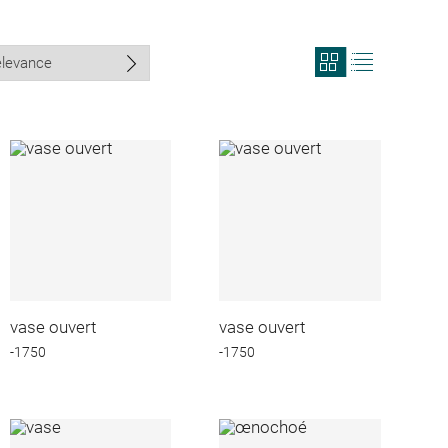
View
View
search
search
results
results
in
as
grid
list
format
vase ouvert
vase ouvert
-1750
-1750