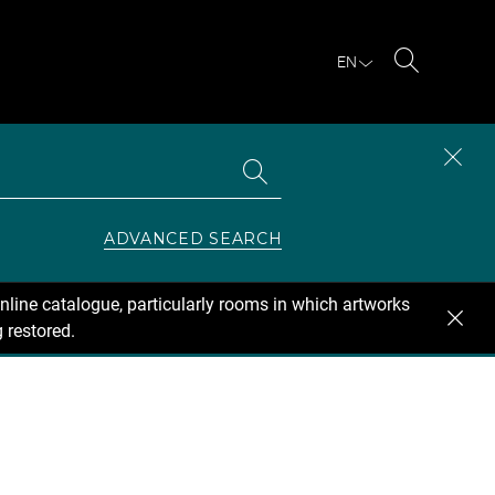
EN
Search
Search
CLOS
the
collections
SEAR
ZONE
ADVANCED SEARCH
nline catalogue, particularly rooms in which artworks
 restored.