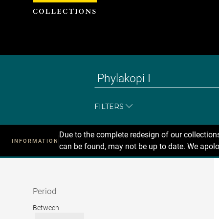
Cookies management panel
FILTERS
Due to the complete redesign of our collectio
INFORMATION
can be found, may not be up to date. We apolo
Recherche
dans
les
collections
Period
Period
Between