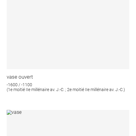
vase ouvert
-1600 / -1100
(1e moitié IIe millénaire av. J.-C. ; 2e moitié IIe millénaire av. J.-C.)