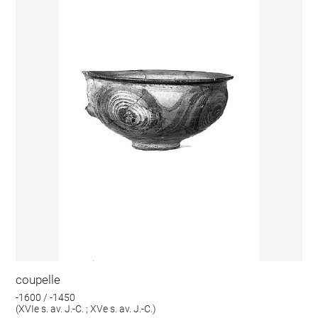
coupelle
-1600 / -1450
(XVIe s. av. J.-C. ; XVe s. av. J.-C.)