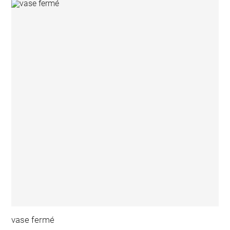
vase fermé