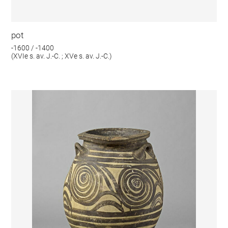
pot
-1600 / -1400
(XVIe s. av. J.-C. ; XVe s. av. J.-C.)