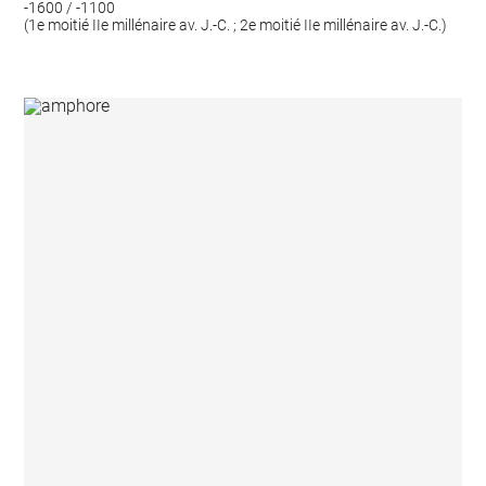
-1600 / -1100
(1e moitié IIe millénaire av. J.-C. ; 2e moitié IIe millénaire av. J.-C.)