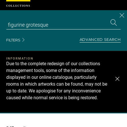
Cookies management panel
CL
Search
the
EN
S
collecti
Z
Se
ADVANCED SEARCH
FILTERS
INFORMATION
Due to the complete redesign of our collections
management tools, some of the information
displayed in our online catalogue, particularly
rooms in which artworks can be found, may not be
up to date. We apologise for any inconvenience
caused while normal service is being restored.
Recherche
dans
les