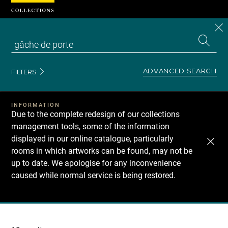
Cookies management panel
CL
Search
the
EN
S
collecti
Z
Se
ADVANCED SEARCH
FILTERS
INFORMATION
Due to the complete redesign of our collections
management tools, some of the information
displayed in our online catalogue, particularly
rooms in which artworks can be found, may not be
up to date. We apologise for any inconvenience
caused while normal service is being restored.
Recherche
dans
les