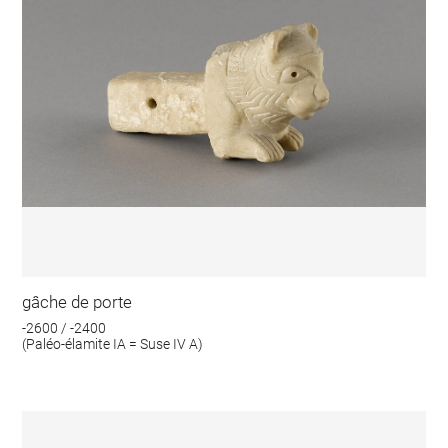
gâche de porte
-2600 / -2400
(Paléo-élamite IA = Suse IV A)