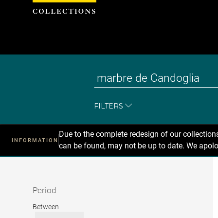
Cookies management panel
FILTERS
Due to the complete redesign of our collectio
INFORMATION
can be found, may not be up to date. We apolo
Recherche
dans
les
collections
Period
Period
Between