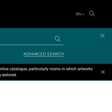
EN
Search
Search
CLOS
the
collections
SEAR
ZONE
ADVANCED SEARCH
nline catalogue, particularly rooms in which artworks
 restored.