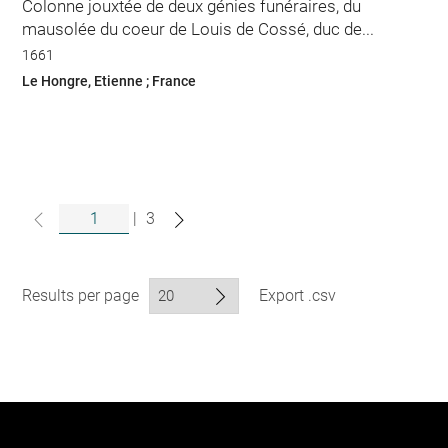
Colonne jouxtée de deux génies funéraires, du
mausolée du coeur de Louis de Cossé, duc de...
1661
Le Hongre, Etienne ; France
|
3
Results per page
Export .csv