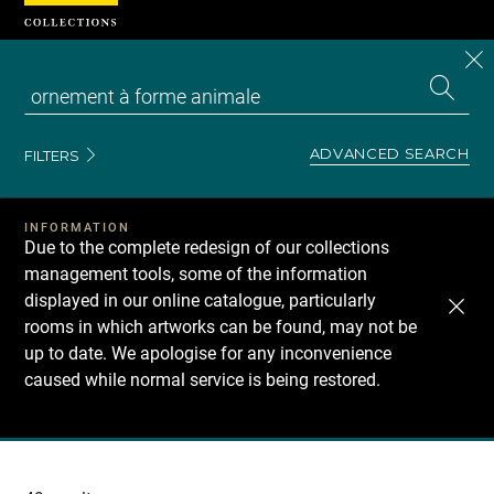
Cookies management panel
CL
Search
the
EN
S
collecti
Z
Se
ADVANCED SEARCH
FILTERS
INFORMATION
Due to the complete redesign of our collections
management tools, some of the information
displayed in our online catalogue, particularly
rooms in which artworks can be found, may not be
up to date. We apologise for any inconvenience
caused while normal service is being restored.
Recherche
dans
les