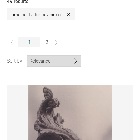
collections
49 results
ornement à forme animale
Close
|
3
Sort by