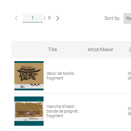
|
9
Sort by
Title
Artist/Maker
Search
results
for
décor de textile ;
3
artworks
fragment
(
in
the
Louvre
collections
manche d'habit ;
3
bande de poignet ;
(
fragment