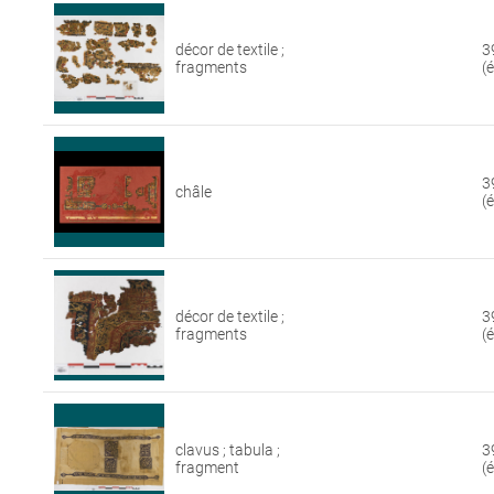
décor de textile ;
3
fragments
(
3
châle
(
décor de textile ;
3
fragments
(
clavus ; tabula ;
3
fragment
(