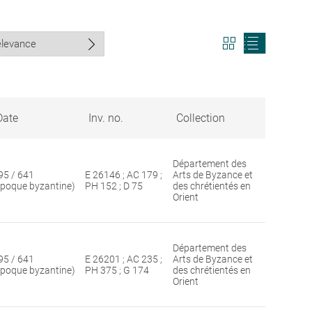
View
View
search
search
results
results
in
as
grid
list
format
Date
Inv. no.
Collection
Département des
95 / 641
E 26146 ; AC 179 ;
Arts de Byzance et
époque byzantine)
PH 152 ; D 75
des chrétientés en
Orient
Département des
95 / 641
E 26201 ; AC 235 ;
Arts de Byzance et
époque byzantine)
PH 375 ; G 174
des chrétientés en
Orient