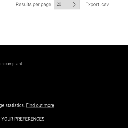
Results per page
Export .csv
non compliant
e statistics.
Find out more
 YOUR PREFERENCES