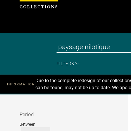
Cookies management panel
FILTERS
Due to the complete redesign of our collectio
INFORMATION
can be found, may not be up to date. We apolo
Recherche
dans
les
collections
Period
Period
Between