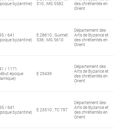
époque byzantine)
510 ; MG 5582
des chrétientés en
Orient
Département des
95 / 641
E 28610 ; Guimet
Arts de Byzance et
époque byzantine)
538 ; MG 5610
des chrétientés en
Orient
Département des
41 / 1171
Arts de Byzance et
début époque
E 29439
des chrétientés en
slamique)
Orient
Département des
95 / 641
Arts de Byzance et
E 23510 ; TC 797
époque byzantine)
des chrétientés en
Orient