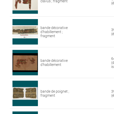
clavus ; fragment
(
bande décorative
3
d'habillement ;
(
fragment
6
bande décorative
(
d'habillement
i
bande de poignet ;
3
fragment
(