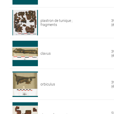
plastron de tunique ;
3
fragments
(
3
clavus
(
3
orbiculus
(
5