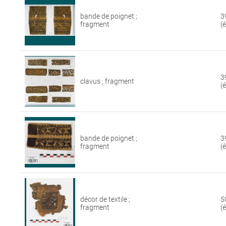
bande de poignet ;
3
fragment
(
3
clavus ; fragment
(
bande de poignet ;
3
fragment
(
décor de textile ;
5
fragment
(