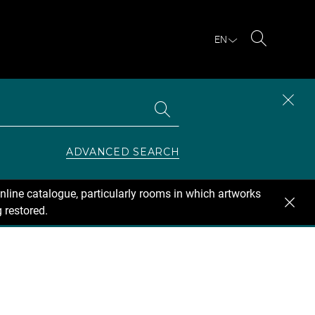
EN
Search
Search
CLOS
the
collections
SEAR
ZONE
ADVANCED SEARCH
nline catalogue, particularly rooms in which artworks
 restored.