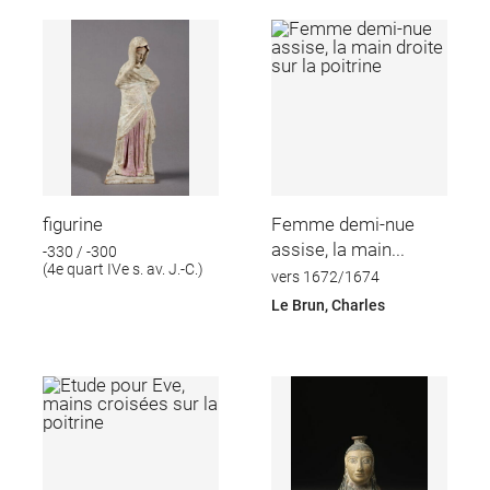
figurine
Femme demi-nue
assise, la main...
-330 / -300
(4e quart IVe s. av. J.-C.)
vers 1672/1674
Le Brun, Charles