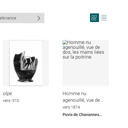
View
View
search
search
results
results
in
as
grid
list
format
olpé
Homme nu
agenouillé, vue de...
vers -510
vers 1874
Puvis de Chavannes...