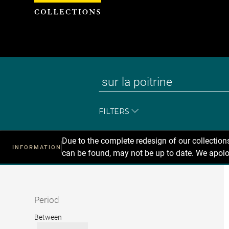
Cookies management panel
FILTERS
Due to the complete redesign of our collectio
INFORMATION
can be found, may not be up to date. We apolo
Recherche
dans
les
collections
Period
Period
Between