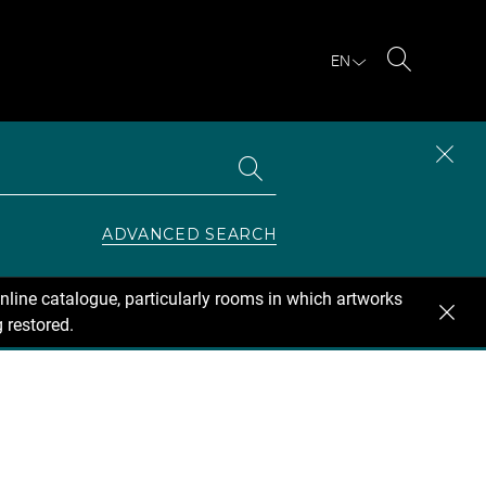
EN
Search
Search
CLOS
the
collections
SEAR
ZONE
ADVANCED SEARCH
nline catalogue, particularly rooms in which artworks
 restored.