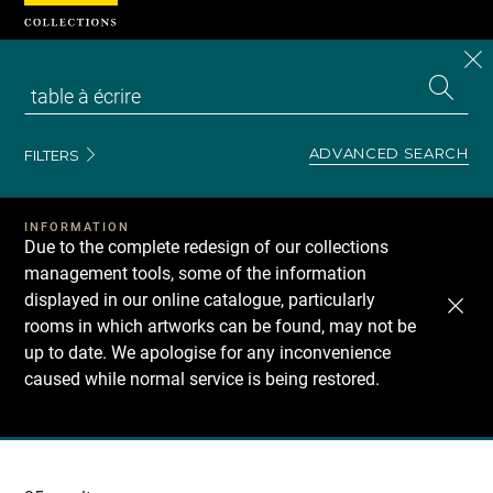
Cookies management panel
CL
Search
the
EN
S
collecti
Z
Se
ADVANCED SEARCH
FILTERS
INFORMATION
Due to the complete redesign of our collections
management tools, some of the information
displayed in our online catalogue, particularly
rooms in which artworks can be found, may not be
up to date. We apologise for any inconvenience
caused while normal service is being restored.
Recherche
dans
les