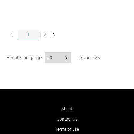
|
2
Results per page
Export .csv
About
Contact Us
Terms of use