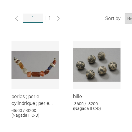
|
1
Sort by
perles ; perle
bille
cylindrique ; perle...
-3600 / -3200
(Nagada II C-D)
-3600 / -3200
(Nagada II C-D)