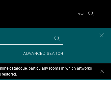
EN
Search
Search
CLOS
the
collections
SEAR
ZONE
ADVANCED SEARCH
nline catalogue, particularly rooms in which artworks
 restored.