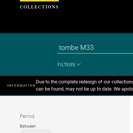
Cookies management panel
FILTERS
Due to the complete redesign of our collectio
INFORMATION
can be found, may not be up to date. We apolo
Recherche
dans
les
collections
Period
Period
Between