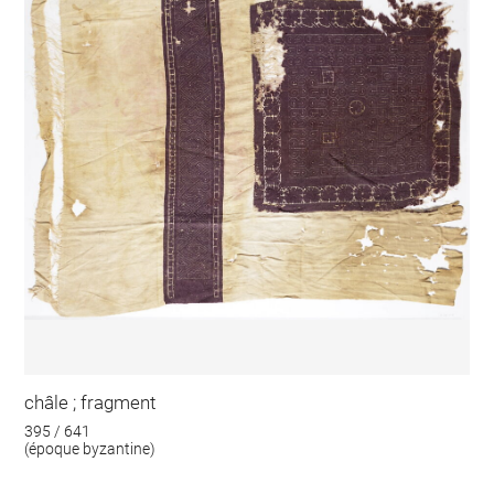
châle ; fragment
395 / 641
(époque byzantine)