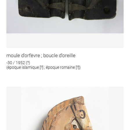
moule d'orfèvre ; boucle d'oreille
-30 / 1952 (?)
(époque islamique [?] ; époque romaine [?])