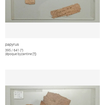
papyrus
395 / 641 (?)
(époque byzantine [?])