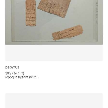
papyrus
395 / 641 (?)
(époque byzantine [?])