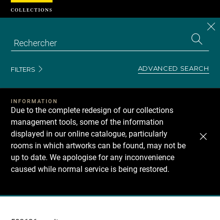
Cookies management panel
CL
Search
the
EN
S
collecti
Z
Se
ADVANCED SEARCH
FILTERS
INFORMATION
Due to the complete redesign of our collections
management tools, some of the information
displayed in our online catalogue, particularly
rooms in which artworks can be found, may not be
up to date. We apologise for any inconvenience
caused while normal service is being restored.
Recherche
dans
les