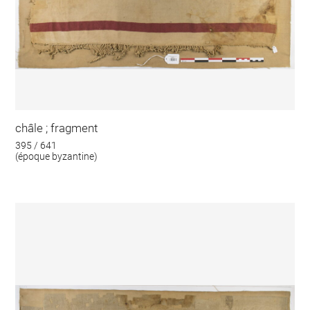
châle ; fragment
395 / 641
(époque byzantine)