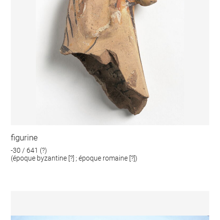
figurine
-30 / 641 (?)
(époque byzantine [?] ; époque romaine [?])