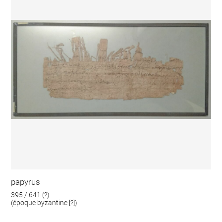
papyrus
395 / 641 (?)
(époque byzantine [?])