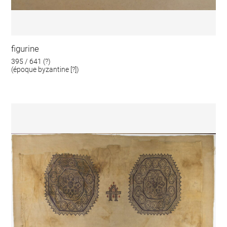
figurine
395 / 641 (?)
(époque byzantine [?])