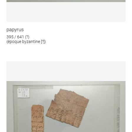
papyrus
395 / 641 (?)
(époque byzantine [?])