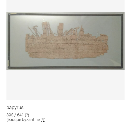
papyrus
395 / 641 (?)
(époque byzantine [?])