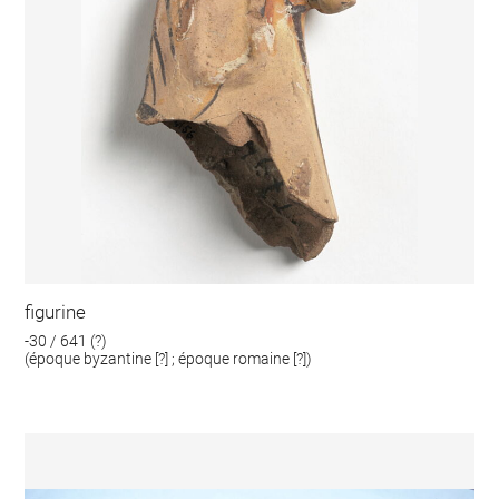
figurine
-30 / 641 (?)
(époque byzantine [?] ; époque romaine [?])