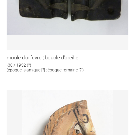
moule d'orfèvre ; boucle d'oreille
-30 / 1952 (?)
(époque islamique [?] ; époque romaine [?])