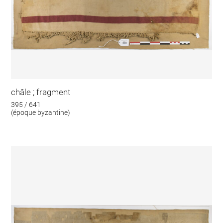
châle ; fragment
395 / 641
(époque byzantine)