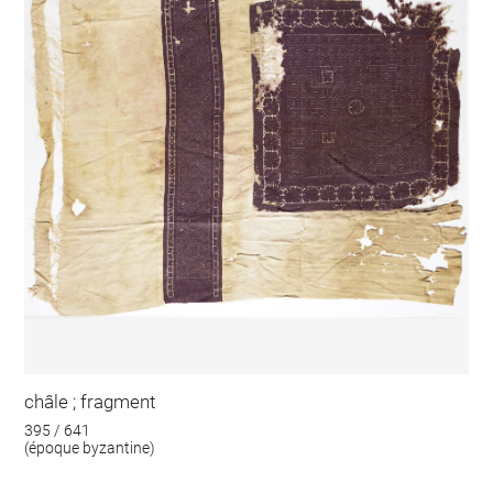
châle ; fragment
395 / 641
(époque byzantine)