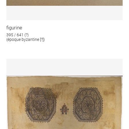
figurine
395 / 641 (?)
(époque byzantine [?])