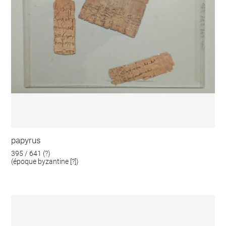
papyrus
395 / 641 (?)
(époque byzantine [?])