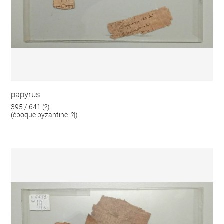
papyrus
395 / 641 (?)
(époque byzantine [?])