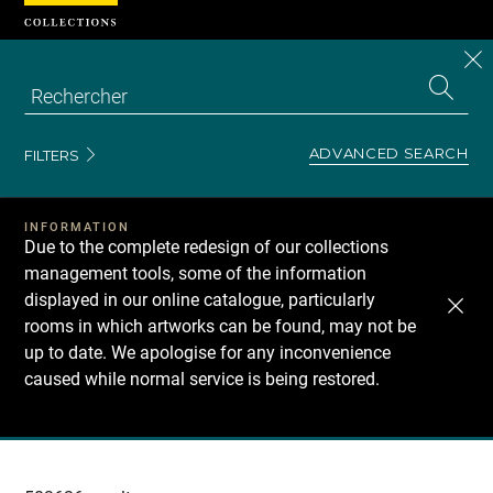
Cookies management panel
CL
Search
the
EN
S
collecti
Z
Se
ADVANCED SEARCH
FILTERS
INFORMATION
Due to the complete redesign of our collections
management tools, some of the information
displayed in our online catalogue, particularly
rooms in which artworks can be found, may not be
up to date. We apologise for any inconvenience
caused while normal service is being restored.
Recherche
dans
les