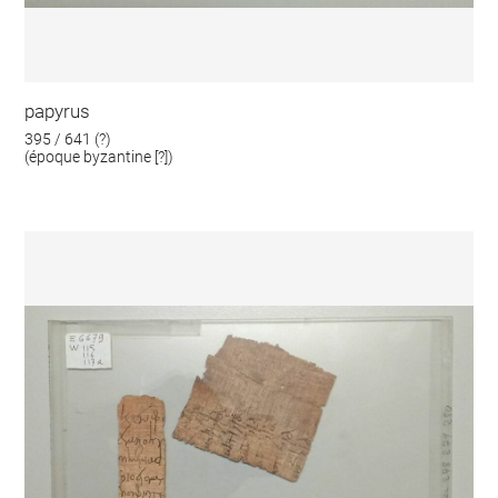
papyrus
395 / 641 (?)
(époque byzantine [?])