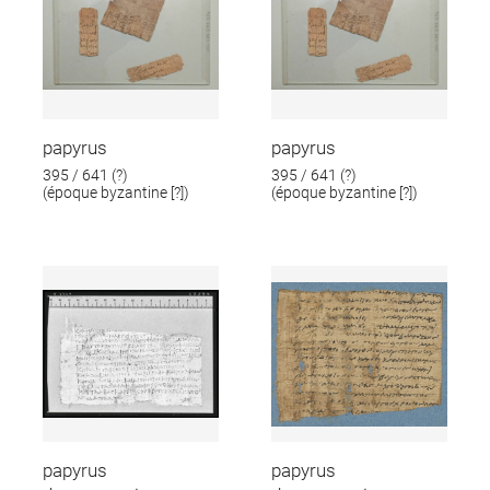
papyrus
papyrus
395 / 641 (?)
395 / 641 (?)
(époque byzantine [?])
(époque byzantine [?])
papyrus
papyrus