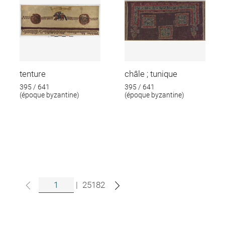
tenture
châle ; tunique
395 / 641
395 / 641
(époque byzantine)
(époque byzantine)
|
25182