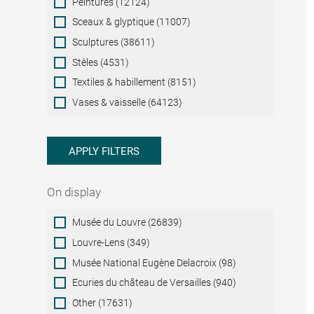
Peintures (12124)
Sceaux & glyptique (11007)
Sculptures (38611)
Stèles (4531)
Textiles & habillement (8151)
Vases & vaisselle (64123)
APPLY FILTERS
On display
On
Musée du Louvre (26839)
display
Louvre-Lens (349)
Musée National Eugène Delacroix (98)
Ecuries du château de Versailles (940)
Other (17631)