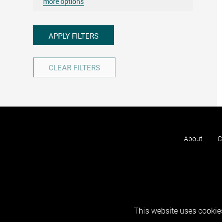
more options
APPLY FILTERS
CLEAR FILTERS
About
C
This website uses cookies