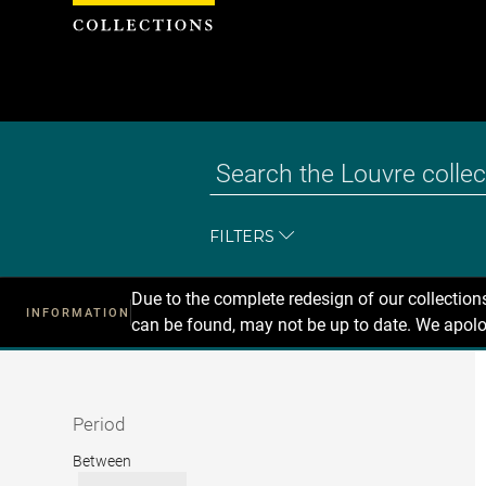
Cookies management panel
FILTERS
Due to the complete redesign of our collectio
INFORMATION
can be found, may not be up to date. We apolo
Recherche
dans
les
collections
Period
Period
Between