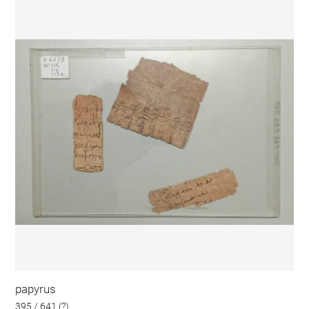
papyrus
395 / 641 (?)