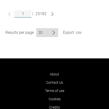
|
25182
Results per page
Export .csv
About
Contact Us
Terms of use
Cookies
Credits