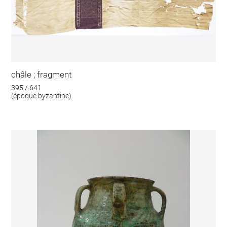
châle ; fragment
395 / 641
(époque byzantine)