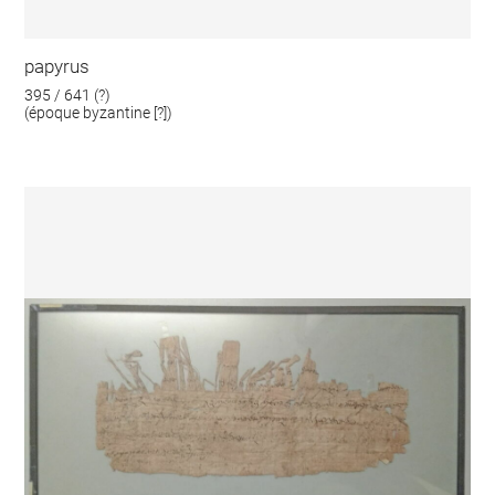
papyrus
395 / 641 (?)
(époque byzantine [?])