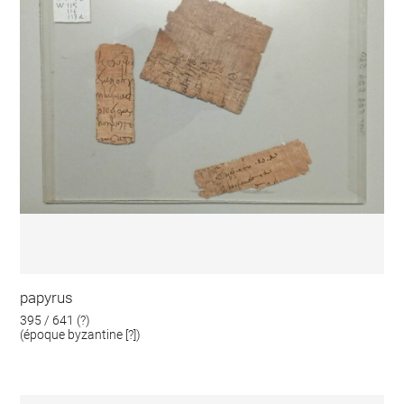
papyrus
395 / 641 (?)
(époque byzantine [?])