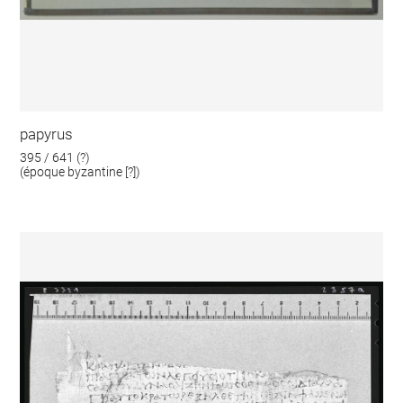
papyrus
395 / 641 (?)
(époque byzantine [?])