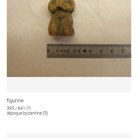
figurine
395 / 641 (?)
(époque byzantine [?])