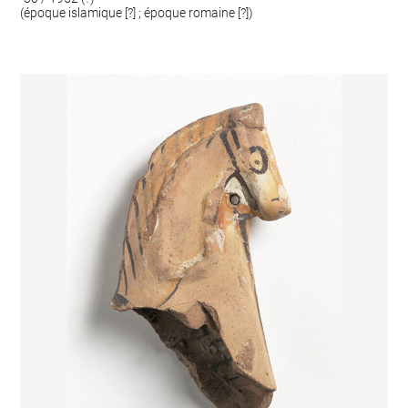
(époque islamique [?] ; époque romaine [?])