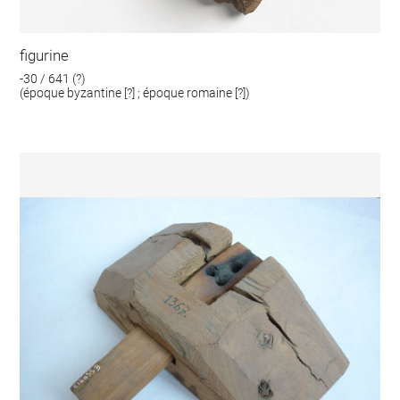
figurine
-30 / 641 (?)
(époque byzantine [?] ; époque romaine [?])