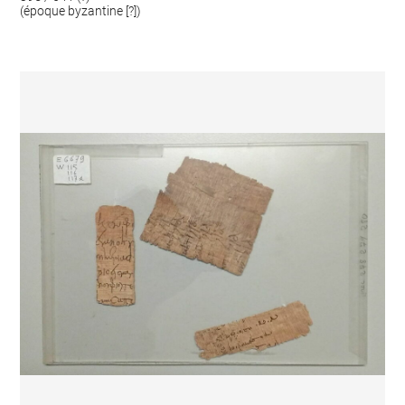
(époque byzantine [?])