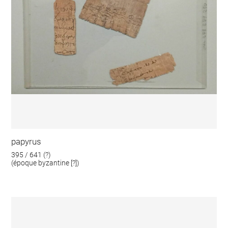
papyrus
395 / 641 (?)
(époque byzantine [?])