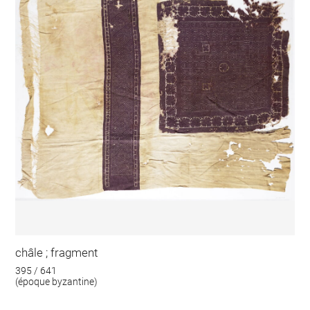
châle ; fragment
395 / 641
(époque byzantine)