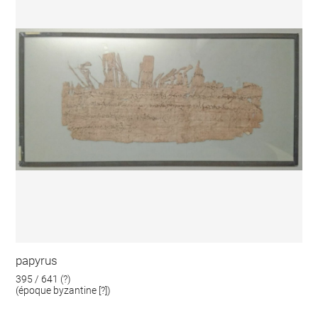
papyrus
395 / 641 (?)
(époque byzantine [?])