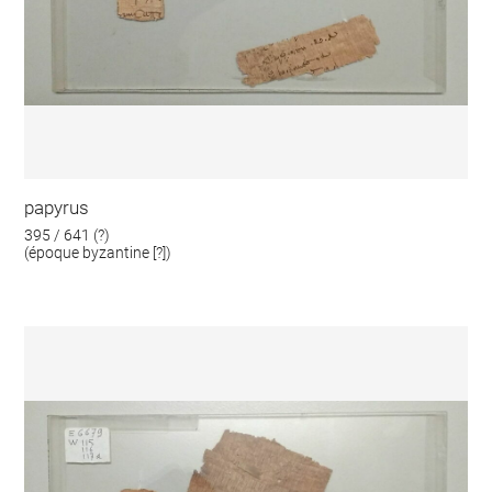
papyrus
395 / 641 (?)
(époque byzantine [?])