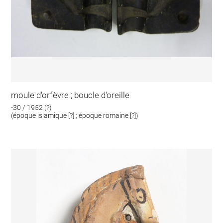
moule d'orfèvre ; boucle d'oreille
-30 / 1952 (?)
(époque islamique [?] ; époque romaine [?])