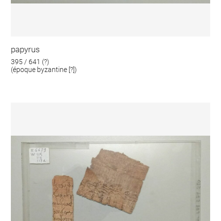
papyrus
395 / 641 (?)
(époque byzantine [?])