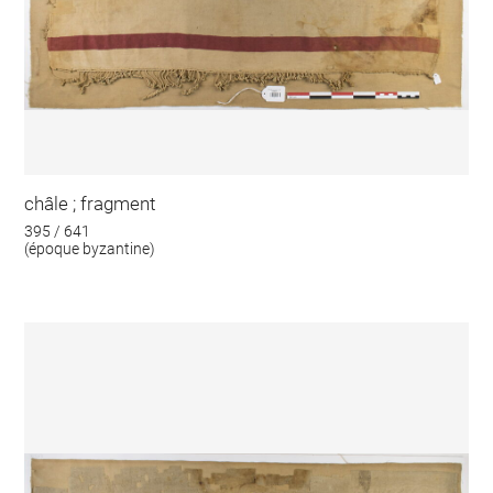
châle ; fragment
395 / 641
(époque byzantine)