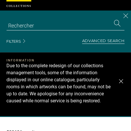
Cookies management panel
CL
Search
the
EN
S
collecti
Z
Se
ADVANCED SEARCH
FILTERS
INFORMATION
Due to the complete redesign of our collections
management tools, some of the information
displayed in our online catalogue, particularly
rooms in which artworks can be found, may not be
up to date. We apologise for any inconvenience
caused while normal service is being restored.
Recherche
dans
les