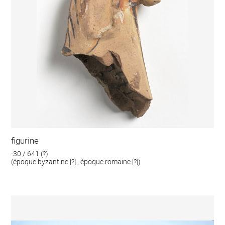
figurine
-30 / 641 (?)
(époque byzantine [?] ; époque romaine [?])