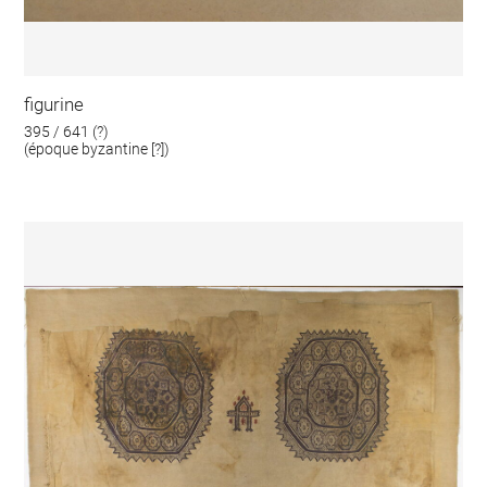
figurine
395 / 641 (?)
(époque byzantine [?])