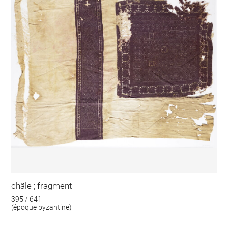
châle ; fragment
395 / 641
(époque byzantine)