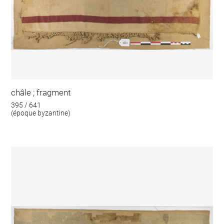
châle ; fragment
395 / 641
(époque byzantine)