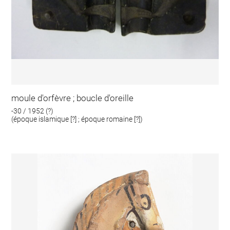
moule d'orfèvre ; boucle d'oreille
-30 / 1952 (?)
(époque islamique [?] ; époque romaine [?])