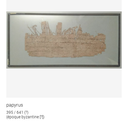
papyrus
395 / 641 (?)
(époque byzantine [?])