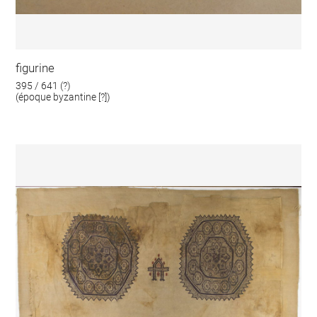
figurine
395 / 641 (?)
(époque byzantine [?])