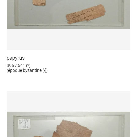
papyrus
395 / 641 (?)
(époque byzantine [?])