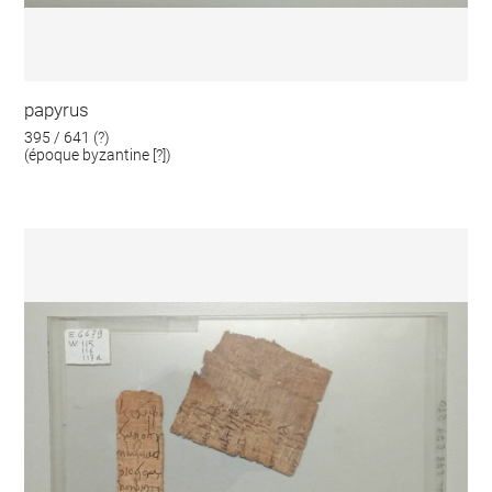
papyrus
395 / 641 (?)
(époque byzantine [?])