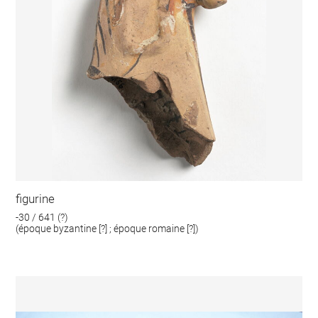
figurine
-30 / 641 (?)
(époque byzantine [?] ; époque romaine [?])