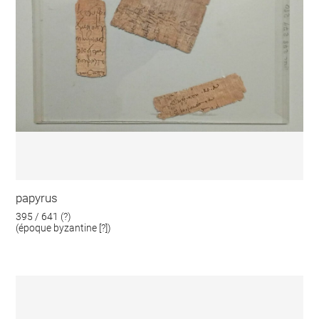
papyrus
395 / 641 (?)
(époque byzantine [?])