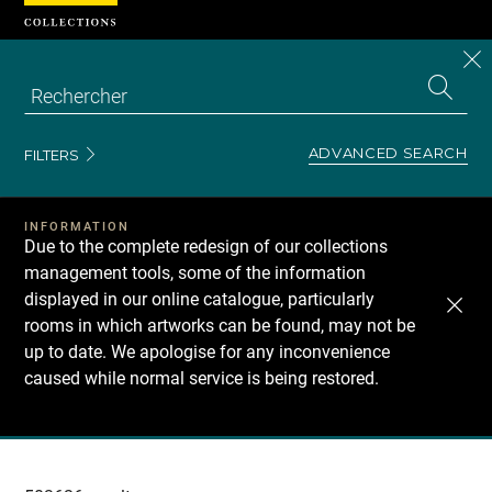
Cookies management panel
CL
Search
the
EN
S
collecti
Z
Se
ADVANCED SEARCH
FILTERS
INFORMATION
Due to the complete redesign of our collections
management tools, some of the information
displayed in our online catalogue, particularly
rooms in which artworks can be found, may not be
up to date. We apologise for any inconvenience
caused while normal service is being restored.
Recherche
dans
les