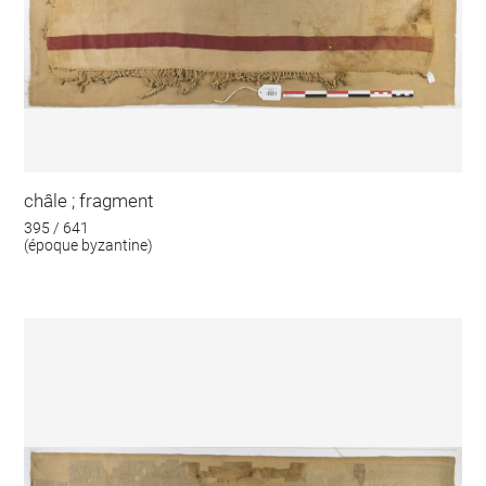
châle ; fragment
395 / 641
(époque byzantine)