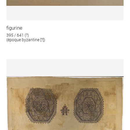
figurine
395 / 641 (?)
(époque byzantine [?])