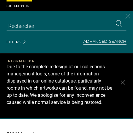
Cookies management panel
CL
Search
the
EN
S
collecti
Z
Se
ADVANCED SEARCH
FILTERS
INFORMATION
Due to the complete redesign of our collections
management tools, some of the information
displayed in our online catalogue, particularly
rooms in which artworks can be found, may not be
up to date. We apologise for any inconvenience
caused while normal service is being restored.
Recherche
dans
les