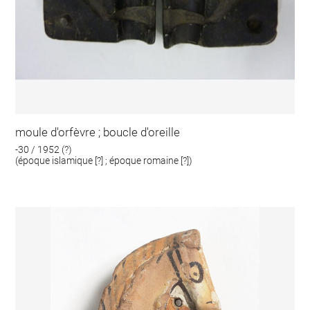
moule d'orfèvre ; boucle d'oreille
-30 / 1952 (?)
(époque islamique [?] ; époque romaine [?])