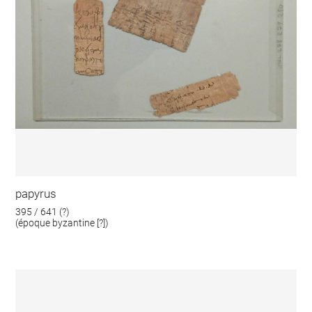
papyrus
395 / 641 (?)
(époque byzantine [?])