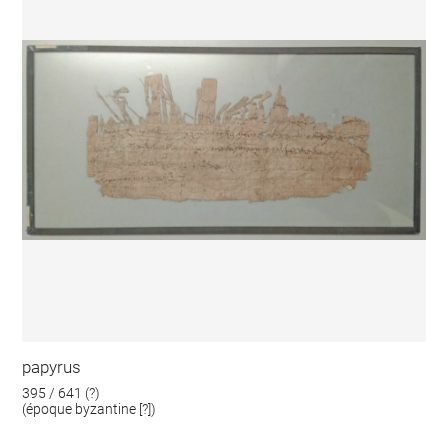
papyrus
395 / 641 (?)
(époque byzantine [?])