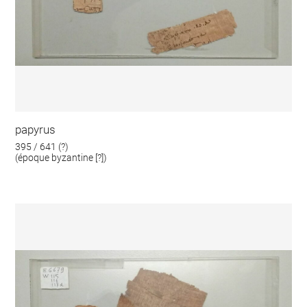
papyrus
395 / 641 (?)
(époque byzantine [?])