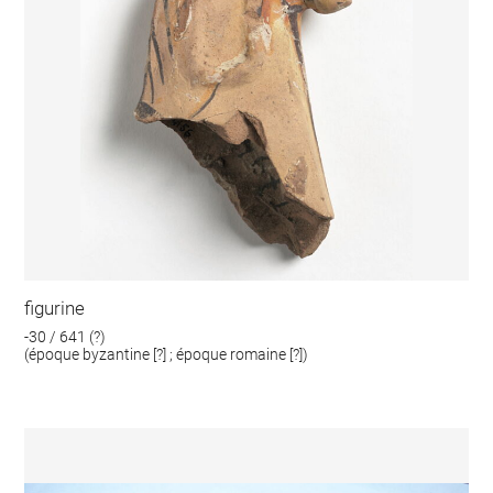
figurine
-30 / 641 (?)
(époque byzantine [?] ; époque romaine [?])