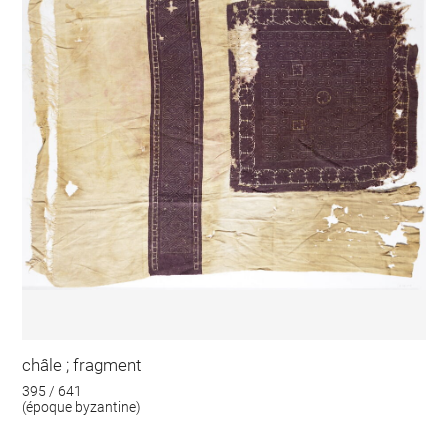
châle ; fragment
395 / 641
(époque byzantine)