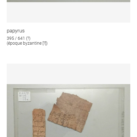
papyrus
395 / 641 (?)
(époque byzantine [?])