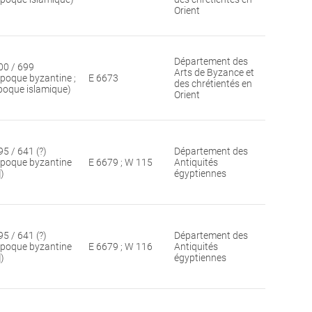
Orient
Département des
00 / 699
Arts de Byzance et
époque byzantine ;
E 6673
des chrétientés en
poque islamique)
Orient
95 / 641 (?)
Département des
époque byzantine
E 6679 ; W 115
Antiquités
])
égyptiennes
95 / 641 (?)
Département des
époque byzantine
E 6679 ; W 116
Antiquités
])
égyptiennes