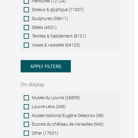
Peintures (12124)
Sceaux & glyptique (11007)
Sculptures (38611)
Stèles (4531)
Textiles & habillement (8151)
Vases & vaisselle (64123)
APPLY FILTERS
On display
On
Musée du Louvre (26839)
display
Louvre-Lens (349)
Musée National Eugène Delacroix (98)
Ecuries du château de Versailles (940)
Other (17631)