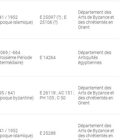
Département des
41 / 1952
E 25097 (?) ; E
Arts de Byzance et
époque islamique)
25106 (?)
des chrétientés en
Orient
1069 / -664
Département des
Troisième Période
E 14264
Antiquités
ntermédiaire)
égyptiennes
Département des
95 / 641
E 26118 ; AC 151 ;
Arts de Byzance et
époque byzantine)
PH 105 ; C 50
des chrétientés en
Orient
Département des
41 / 1952
Arts de Byzance et
E 25288
époque islamique)
des chrétientés en