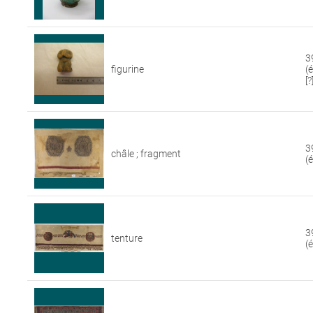
3
figurine
(
[?
3
châle ; fragment
(
3
tenture
(