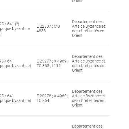
Orient
Département des
95 / 641 (?)
E 22337 ; MG
Arts de Byzance et
époque byzantine
4838
des chrétientés en
])
Orient
Département des
95 / 641
E 25277 ; X 4969 ;
Arts de Byzance et
époque byzantine)
TC 863 ; I 112
des chrétientés en
Orient
Département des
95 / 641
E 25278 ; X 4965 ;
Arts de Byzance et
époque byzantine)
TC 864
des chrétientés en
Orient
Département des