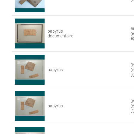
6
papyrus
(
documentaire
é
3
papyrus
(
[?
3
papyrus
(
[?