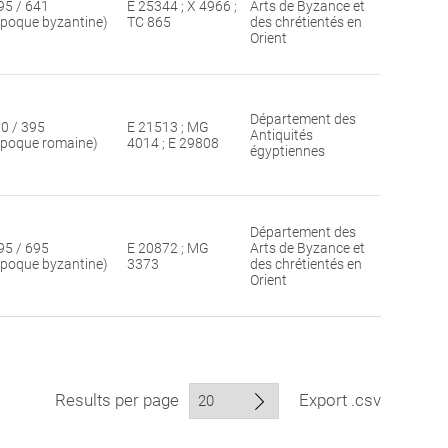
95 / 641
E 25344 ; X 4966 ;
Arts de Byzance et
époque byzantine)
TC 865
des chrétientés en
Orient
Département des
30 / 395
E 21513 ; MG
Antiquités
époque romaine)
4014 ; E 29808
égyptiennes
Département des
95 / 695
E 20872 ; MG
Arts de Byzance et
époque byzantine)
3373
des chrétientés en
Orient
Results per page
Export .csv