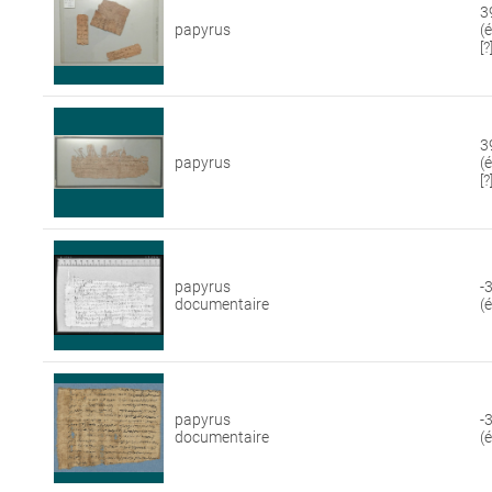
3
papyrus
(
[?
3
papyrus
(
[?
papyrus
-
documentaire
(
papyrus
-
documentaire
(