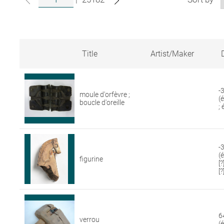
Title
Artist/Maker
Search
results
for
-
moule d'orfèvre ;
artworks
(
boucle d'oreille
in
;
the
Louvre
collections
-3
(
figurine
[
[?
6
verrou
(