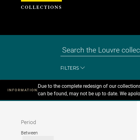
Cookies management panel
FILTERS
Due to the complete redesign of our collectio
INFORMATION
can be found, may not be up to date. We apolo
Recherche
dans
les
collections
Period
Period
Between