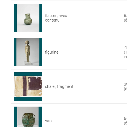
flacon ; avec
6
contenu
(
-
figurine
(
i
3
châle ; fragment
(
6
vase
(