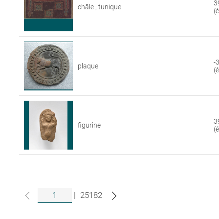
3
châle ; tunique
(
-
plaque
(
3
figurine
(
|
25182