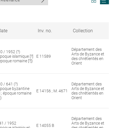
search
search
results
results
in
as
grid
list
format
Date
Inv. no.
Collection
Département des
30 / 1952 (?)
Arts de Byzance et
époque islamique [?]
E 11589
des chrétientés en
 époque romaine [?])
Orient
0 / 641 (?)
Département des
époque byzantine
Arts de Byzance et
E 14156 ; M. 4671
?] ; époque romaine
des chrétientés en
])
Orient
Département des
41 / 1952
Arts de Byzance et
E 14055 B
époque islamique)
des chrétientés en