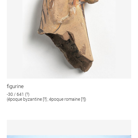
figurine
-30 / 641 (?)
(époque byzantine [?] ; époque romaine [?])