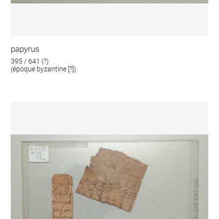
papyrus
395 / 641 (?)
(époque byzantine [?])