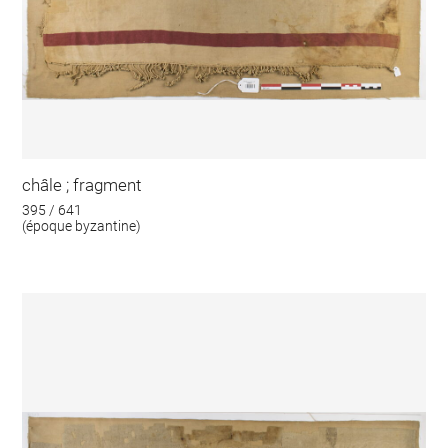
châle ; fragment
395 / 641
(époque byzantine)