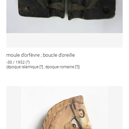
moule d'orfèvre ; boucle d'oreille
-30 / 1952 (?)
(époque islamique [?] ; époque romaine [?])