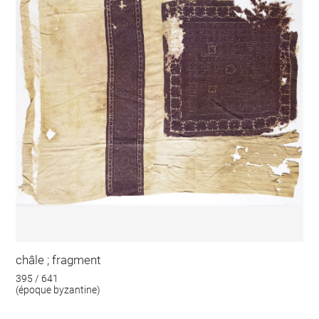
châle ; fragment
395 / 641
(époque byzantine)