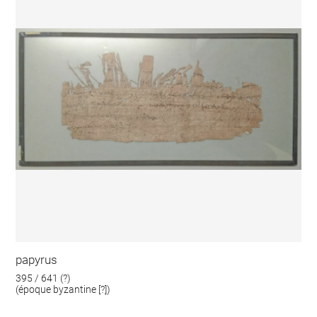
papyrus
395 / 641 (?)
(époque byzantine [?])