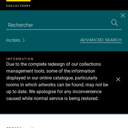
Cookies management panel
CL
Search
the
EN
S
collecti
Z
Se
ADVANCED SEARCH
FILTERS
INFORMATION
Due to the complete redesign of our collections
management tools, some of the information
displayed in our online catalogue, particularly
rooms in which artworks can be found, may not be
up to date. We apologise for any inconvenience
caused while normal service is being restored.
Recherche
dans
les