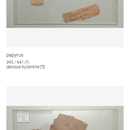
papyrus
395 / 641 (?)
(époque byzantine [?])