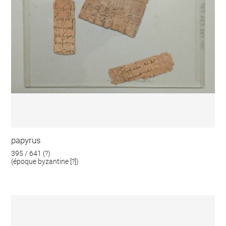
papyrus
395 / 641 (?)
(époque byzantine [?])