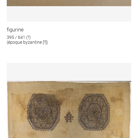
figurine
395 / 641 (?)
(époque byzantine [?])