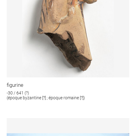
figurine
-30 / 641 (?)
(époque byzantine [?] ; époque romaine [?])