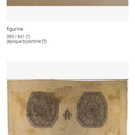
figurine
395 / 641 (?)
(époque byzantine [?])