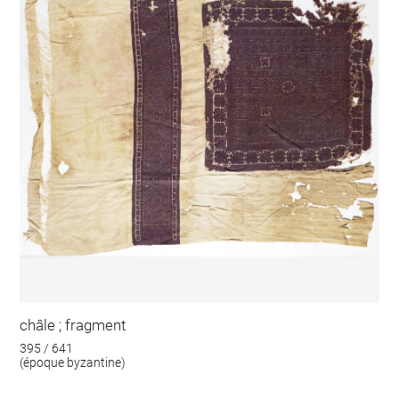
châle ; fragment
395 / 641
(époque byzantine)