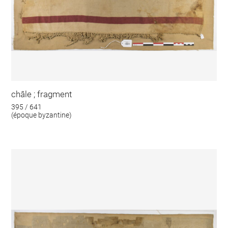
châle ; fragment
395 / 641
(époque byzantine)