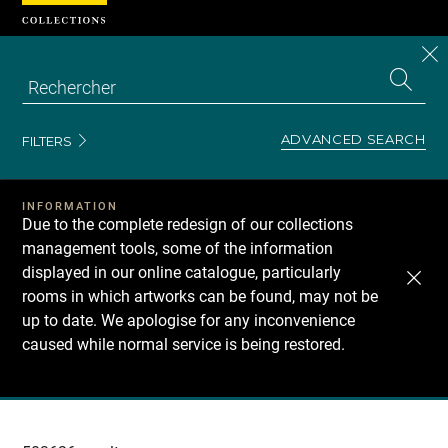
Cookies management panel
CL
Search
the
EN
S
collecti
Z
Se
ADVANCED SEARCH
FILTERS
INFORMATION
Due to the complete redesign of our collections
management tools, some of the information
displayed in our online catalogue, particularly
rooms in which artworks can be found, may not be
up to date. We apologise for any inconvenience
caused while normal service is being restored.
Recherche
dans
les