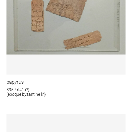
papyrus
395 / 641 (?)
(époque byzantine [?])