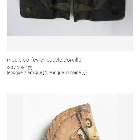
moule d'orfèvre ; boucle d'oreille
-30 / 1952 (?)
(époque islamique [?] ; époque romaine [?])