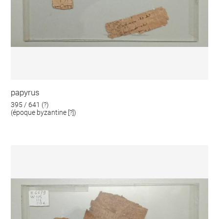
papyrus
395 / 641 (?)
(époque byzantine [?])