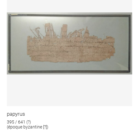
papyrus
395 / 641 (?)
(époque byzantine [?])