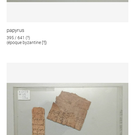
papyrus
395 / 641 (?)
(époque byzantine [?])