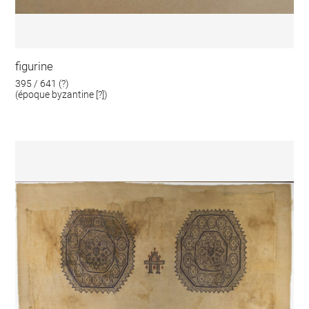
figurine
395 / 641 (?)
(époque byzantine [?])