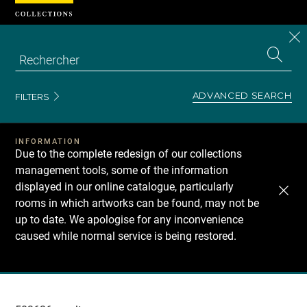
Cookies management panel
CL
Search
the
EN
S
collecti
Z
Se
ADVANCED SEARCH
FILTERS
INFORMATION
Due to the complete redesign of our collections
management tools, some of the information
displayed in our online catalogue, particularly
rooms in which artworks can be found, may not be
up to date. We apologise for any inconvenience
caused while normal service is being restored.
Recherche
dans
les