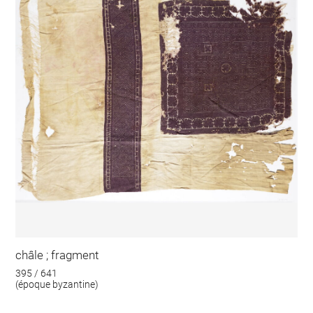
châle ; fragment
395 / 641
(époque byzantine)