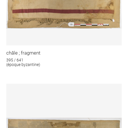
châle ; fragment
395 / 641
(époque byzantine)