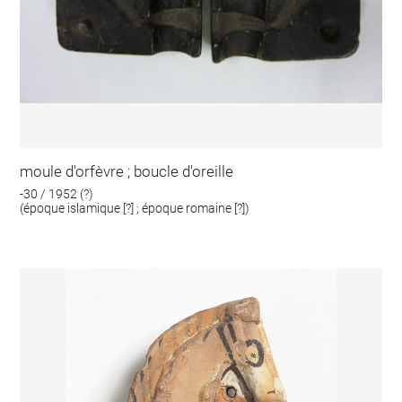
moule d'orfèvre ; boucle d'oreille
-30 / 1952 (?)
(époque islamique [?] ; époque romaine [?])