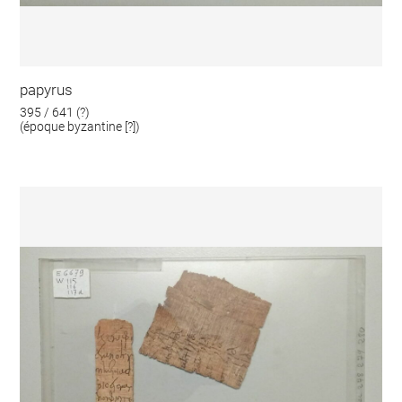
papyrus
395 / 641 (?)
(époque byzantine [?])