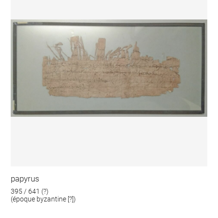
papyrus
395 / 641 (?)
(époque byzantine [?])