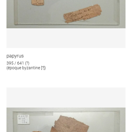
papyrus
395 / 641 (?)
(époque byzantine [?])