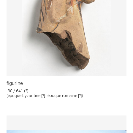
figurine
-30 / 641 (?)
(époque byzantine [?] ; époque romaine [?])