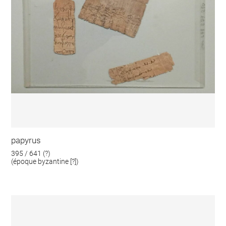
papyrus
395 / 641 (?)
(époque byzantine [?])